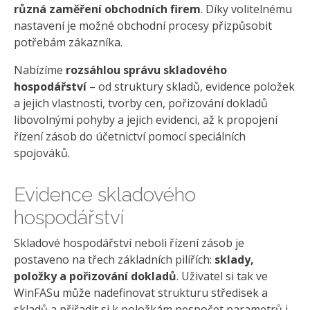
různá zaměření obchodních firem
. Díky volitelnému
nastavení je možné obchodní procesy přizpůsobit
potřebám zákazníka.
Nabízíme
rozsáhlou správu skladového
hospodářství
– od struktury skladů, evidence položek
a jejich vlastnosti, tvorby cen, pořizování dokladů
libovolnými pohyby a jejich evidenci, až k propojení
řízení zásob do účetnictví pomocí speciálních
spojováků.
Evidence skladového
hospodářství
Skladové hospodářství neboli řízení zásob je
postaveno na třech základních pilířích:
sklady,
položky a pořizování dokladů
. Uživatel si tak ve
WinFASu může nadefinovat strukturu středisek a
skladů a přiřadit si k položkám nespočet parametrů i