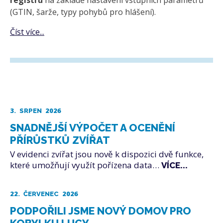
registru
na základě nastavení vstupních parametrů
(GTIN, šarže, typy pohybů pro hlášení).
Číst více...
3.
2026
SRPEN
SNADNĚJŠÍ VÝPOČET A OCENĚNÍ
PŘÍRŮSTKŮ ZVÍŘAT
V evidenci zvířat jsou nově k dispozici dvě funkce,
které umožňují využít pořízena data…
VÍCE...
22.
2026
ČERVENEC
PODPOŘILI JSME NOVÝ DOMOV PRO