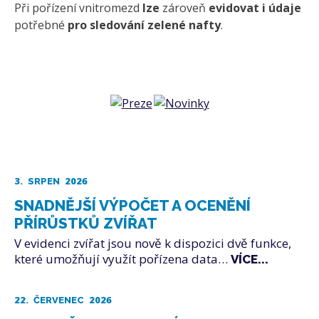
Při pořízení vnitromezd
lze
zároveň
evidovat i údaje
potřebné
pro sledování zelené nafty
.
3.
2026
SRPEN
SNADNĚJŠÍ VÝPOČET A OCENĚNÍ
PŘÍRŮSTKŮ ZVÍŘAT
V evidenci zvířat jsou nově k dispozici dvě funkce,
které umožňují využít pořízena data…
VÍCE...
22.
2026
ČERVENEC