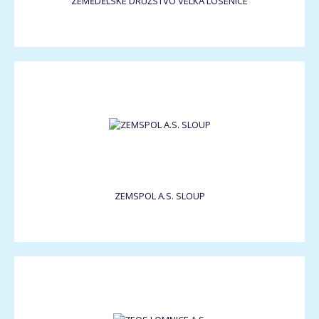
ZEMĚDĚLSKÉ DRUŽSTVO VELKÁ LOSENICE
ZEMSPOL A.S. SLOUP