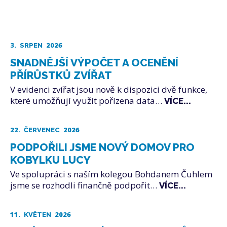
3.
2026
SRPEN
SNADNĚJŠÍ VÝPOČET A OCENĚNÍ
PŘÍRŮSTKŮ ZVÍŘAT
V evidenci zvířat jsou nově k dispozici dvě funkce,
které umožňují využít pořízena data…
VÍCE...
22.
2026
ČERVENEC
PODPOŘILI JSME NOVÝ DOMOV PRO
KOBYLKU LUCY
Ve spolupráci s naším kolegou Bohdanem Čuhlem
jsme se rozhodli finančně podpořit…
VÍCE...
11.
2026
KVĚTEN