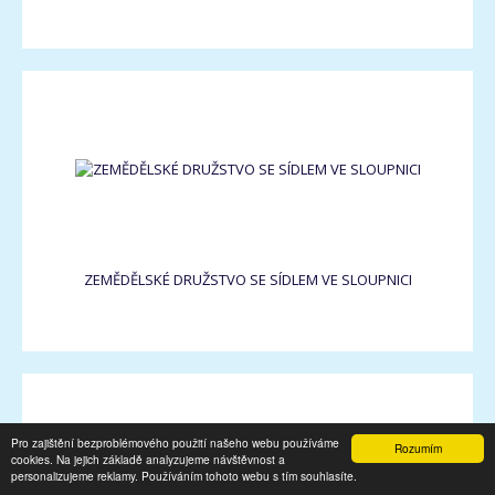
ZEMĚDĚLSKÉ DRUŽSTVO SE SÍDLEM VE SLOUPNICI
Pro zajištění bezproblémového použití našeho webu používáme
Rozumím
cookies. Na jejich základě analyzujeme návštěvnost a
personalizujeme reklamy. Používáním tohoto webu s tím souhlasíte.