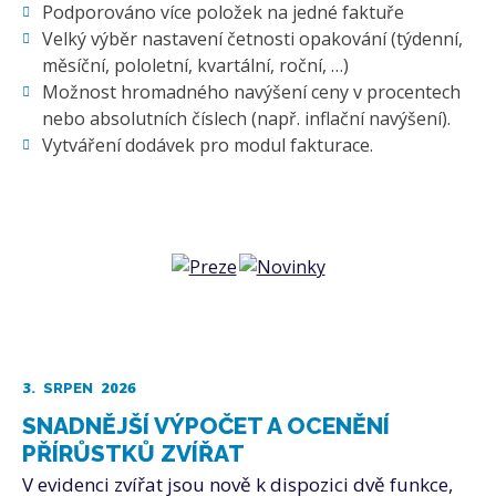
Podporováno více položek na jedné faktuře
Velký výběr nastavení četnosti opakování (týdenní,
měsíční, pololetní, kvartální, roční, …)
Možnost hromadného navýšení ceny v procentech
nebo absolutních číslech (např. inflační navýšení).
Vytváření dodávek pro modul fakturace.
3.
2026
SRPEN
SNADNĚJŠÍ VÝPOČET A OCENĚNÍ
PŘÍRŮSTKŮ ZVÍŘAT
V evidenci zvířat jsou nově k dispozici dvě funkce,