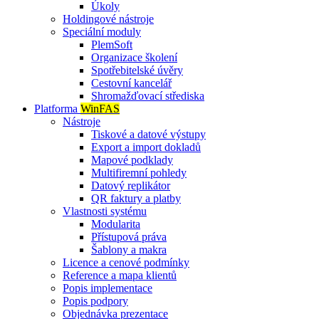
Úkoly
Holdingové nástroje
Speciální moduly
PlemSoft
Organizace školení
Spotřebitelské úvěry
Cestovní kancelář
Shromažďovací střediska
Platforma
WinFAS
Nástroje
Tiskové a datové výstupy
Export a import dokladů
Mapové podklady
Multifiremní pohledy
Datový replikátor
QR faktury a platby
Vlastnosti systému
Modularita
Přístupová práva
Šablony a makra
Licence a cenové podmínky
Reference a mapa klientů
Popis implementace
Popis podpory
Objednávka prezentace