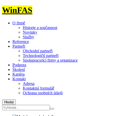
WinFAS
O firmě
Historie a současnost
Novinky
Služby
Reference
Partneři
Obchodní partneři
Technologičtí partneři
Spolupracující firmy a organizace
Podpora
Školení
Kariéra
Kontakt
Adresa
Kontaktní formulář
Ochrana osobních údajů
Hledat