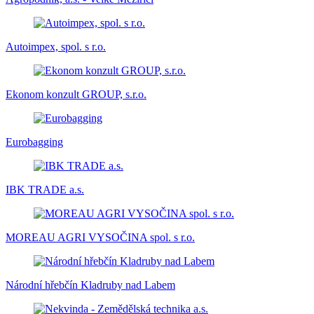
Autoimpex, spol. s r.o.
Ekonom konzult GROUP, s.r.o.
Eurobagging
IBK TRADE a.s.
MOREAU AGRI VYSOČINA spol. s r.o.
Národní hřebčín Kladruby nad Labem