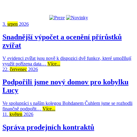
3.
srpen
2026
Snadnější výpočet a ocenění přírůstků
zvířat
V evidenci zvířat jsou nově k dispozici dvě funkce, které umožňují
využít pořízena data…
Více...
22.
červenec
2026
Podpořili jsme nový domov pro kobylku
Lucy
Ve spolupráci s naším kolegou Bohdanem Čuhlem jsme se rozhodli
finančně podpořit…
Více...
11.
květen
2026
Správa prodejních kontraktů