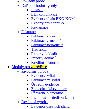
Pokladní prodej
Další obchodní agendy
Intrastat
EDI komunikace
Evidence obalů EKO-KOM
Exporty pro dopravce
Reklamace
Fakturace
Fakturace ruční
Fakturace z modulů
Fakturace periodická
Tisk faktur
Exporty dokladů
Importy dokladů
Kreditní informace
Moduly pro
zemědělce
Živočišná výroba
Evidence zvířat
Fakturace ze zvířat
Ústřední evidence
Zootechnická evidence
Přirozená plemenitba
Inseminační střediska kanců
Rostlinná výroba
Evidence osevních plánů