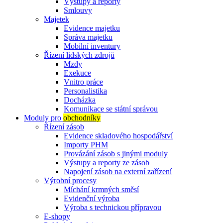
Výstupy a reporty
Smlouvy
Majetek
Evidence majetku
Správa majetku
Mobilní inventury
Řízení lidských zdrojů
Mzdy
Exekuce
Vnitro práce
Personalistika
Docházka
Komunikace se státní správou
Moduly pro
obchodníky
Řízení zásob
Evidence skladového hospodářství
Importy PHM
Provázání zásob s jinými moduly
Výstupy a reporty ze zásob
Napojení zásob na externí zařízení
Výrobní procesy
Míchání krmných směsí
Evidenční výroba
Výroba s technickou přípravou
E-shopy