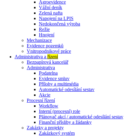
Agroevidence
Vážní deník
Zelená nafta
Napojení na LPIS
Nedokončená výroba
Režie
Hnojení
Mechanizace
Evidence pozemků
Vnitropodnikové práce
Administrativa a
řízení
Bezpapírová kancelář
Administrativa
Podatelna
Evidence smluv
Přílohy a multimédia
Automatické odesílání sestav
Akcie
Procesní řízení
Workflow
Interní (procesní) role
Plánovač akcí / automatické odesílání sestav
Finanční přísliby a žádanky
Zakázky a projekty
Zakázkový systém