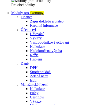
Pro obchodníky
Moduly pro
ekonomy
Finance
Zápis dokladů a plateb
Kreditní informace
Účetnictví
Účtování
Výkazy
Vnitropodnikové účtování
Kalkulace
Nedokončená výroba
Režie
Hnojení
Daně
DPH
Spotřební daň
Zelená nafta
EET
Manažerské řízení
Kalkulace
Plány
Cashflow
Výkazy