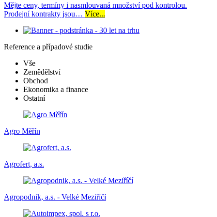
Mějte ceny, termíny i nasmlouvaná množství pod kontrolou.
Prodejní kontrakty jsou…
Více...
Reference a případové studie
Vše
Zemědělství
Obchod
Ekonomika a finance
Ostatní
Agro Měřín
Agrofert, a.s.
Agropodnik, a.s. - Velké Meziříčí