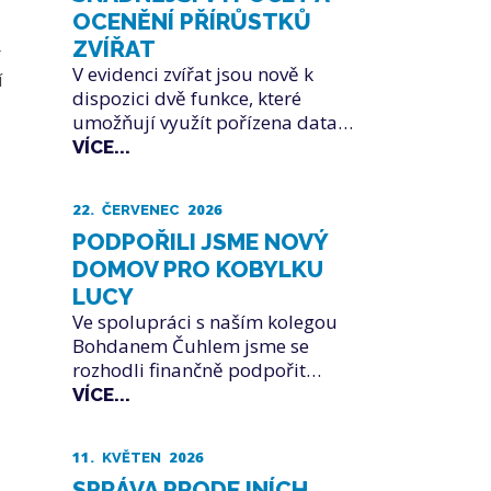
OCENĚNÍ PŘÍRŮSTKŮ
ZVÍŘAT
r
V evidenci zvířat jsou nově k
í
dispozici dvě funkce, které
umožňují využít pořízena data…
VÍCE...
22.
2026
ČERVENEC
PODPOŘILI JSME NOVÝ
DOMOV PRO KOBYLKU
LUCY
Ve spolupráci s naším kolegou
Bohdanem Čuhlem jsme se
rozhodli finančně podpořit…
VÍCE...
11.
2026
KVĚTEN
SPRÁVA PRODEJNÍCH