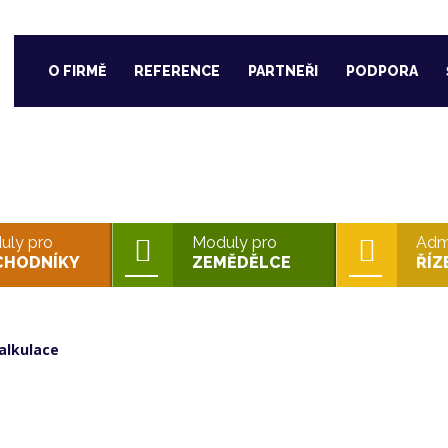
O FIRMĚ
REFERENCE
PARTNEŘI
PODPORA
PRO EKONOMY
uly pro
Moduly pro
Admi
CHODNÍKY
ZEMĚDĚLCE
ŘÍZ
alkulace