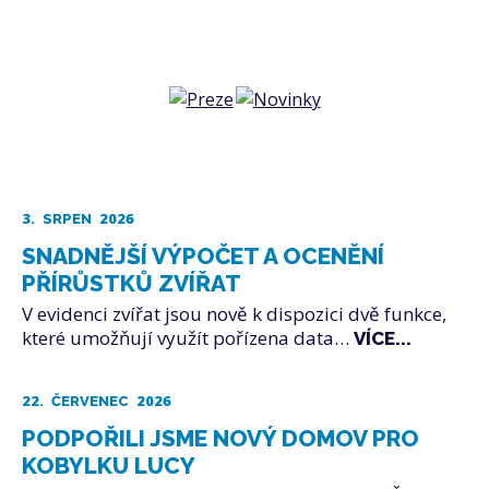
3.
2026
SRPEN
SNADNĚJŠÍ VÝPOČET A OCENĚNÍ
PŘÍRŮSTKŮ ZVÍŘAT
V evidenci zvířat jsou nově k dispozici dvě funkce,
které umožňují využít pořízena data…
VÍCE...
22.
2026
ČERVENEC
PODPOŘILI JSME NOVÝ DOMOV PRO
KOBYLKU LUCY