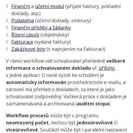
Finanční
a
účetní modul
(přijaté faktury, pokladní
doklady, atp.)
Podatelna
(účetní doklady, smlouvy)
Finanční přísliby a žádanky
Řízení zásob
(objednávky)
Fakturace
(vydané faktury)
Zakázkové listy
(s napojením na Fakturaci)
V rámci workflow vidí schvalovatel přehledně
veškeré
informace o schvalovaném dokladu
vč.
přílohy
,
v jedné aplikaci. O nové výzvě ke schválení je
automaticky informován
prostřednictvím e-mailu, a
zároveň má přehled o dokladech, za které je jako
schvalovatel zodpovědný. Veškerá práce s dokladem je
zaznamenávaná a archivovaná (
auditní stopa
).
Workflow procesů
může být v programu
neomezený počet
, mohou být
jednoúrovňové
či
víceúrovňové
. Součástí může být i paralelní nastavení