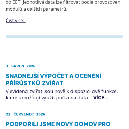
do EET. Jednotlivá data lze filtrovat podle provozoven,
modulů a dalších parametrů.
Číst více...
3.
2026
SRPEN
SNADNĚJŠÍ VÝPOČET A OCENĚNÍ
PŘÍRŮSTKŮ ZVÍŘAT
V evidenci zvířat jsou nově k dispozici dvě funkce,
které umožňují využít pořízena data…
VÍCE...
22.
2026
ČERVENEC
PODPOŘILI JSME NOVÝ DOMOV PRO