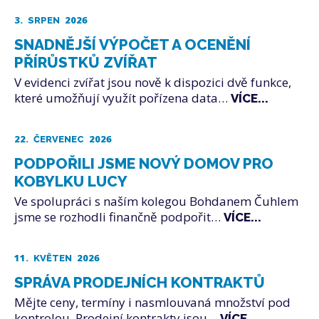
3.
2026
SRPEN
SNADNĚJŠÍ VÝPOČET A OCENĚNÍ
PŘÍRŮSTKŮ ZVÍŘAT
V evidenci zvířat jsou nově k dispozici dvě funkce,
které umožňují využít pořízena data…
VÍCE...
22.
2026
ČERVENEC
PODPOŘILI JSME NOVÝ DOMOV PRO
KOBYLKU LUCY
Ve spolupráci s naším kolegou Bohdanem Čuhlem
jsme se rozhodli finančně podpořit…
VÍCE...
11.
2026
KVĚTEN
SPRÁVA PRODEJNÍCH KONTRAKTŮ
Mějte ceny, termíny i nasmlouvaná množství pod
kontrolou. Prodejní kontrakty jsou…
VÍCE...