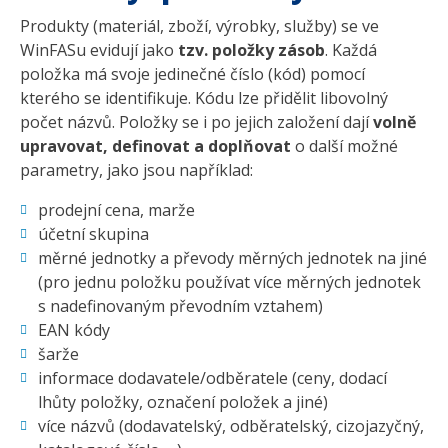
Produkty (materiál, zboží, výrobky, služby) se ve
WinFASu evidují jako
tzv. položky zásob
. Každá
položka má svoje jedinečné číslo (kód) pomocí
kterého se identifikuje. Kódu lze přidělit libovolný
počet názvů. Položky se i po jejich založení dají
volně
upravovat, definovat a doplňovat
o další možné
parametry, jako jsou například:
prodejní cena, marže
účetní skupina
měrné jednotky a převody měrných jednotek na jiné
(pro jednu položku používat více měrných jednotek
s nadefinovaným převodním vztahem)
EAN kódy
šarže
informace dodavatele/odběratele (ceny, dodací
lhůty položky, označení položek a jiné)
více názvů (dodavatelský, odběratelský, cizojazyčný,