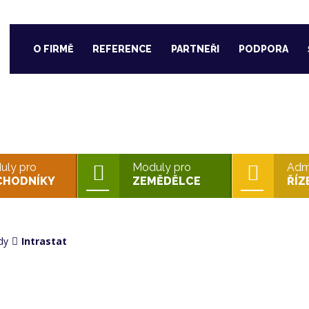
O FIRMĚ
REFERENCE
PARTNEŘI
PODPORA
PRO OBCHODNÍKY
uly pro
Moduly pro
Admi
CHODNÍKY
ZEMĚDĚLCE
ŘÍZ
dy
Intrastat