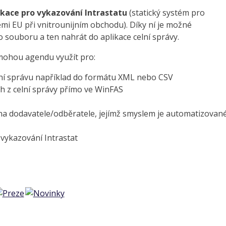
ikace pro vykazování Intrastatu
(statický systém pro
i EU při vnitrounijním obchodu). Díky ní je možné
 souboru a ten nahrát do aplikace celní správy.
ohou agendu využít pro:
lní správu například do formátu XML nebo CSV
ch z celní správy přímo ve WinFAS
 na dodavatele/odběratele, jejímž smyslem je automatizovan
vykazování Intrastat