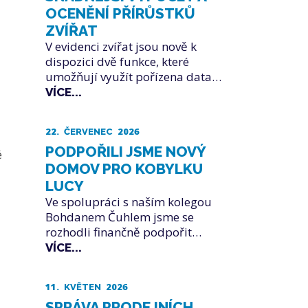
OCENĚNÍ PŘÍRŮSTKŮ
ZVÍŘAT
V evidenci zvířat jsou nově k
dispozici dvě funkce, které
umožňují využít pořízena data…
VÍCE...
22.
2026
ČERVENEC
PODPOŘILI JSME NOVÝ
é
DOMOV PRO KOBYLKU
LUCY
Ve spolupráci s naším kolegou
Bohdanem Čuhlem jsme se
rozhodli finančně podpořit…
VÍCE...
11.
2026
KVĚTEN
SPRÁVA PRODEJNÍCH