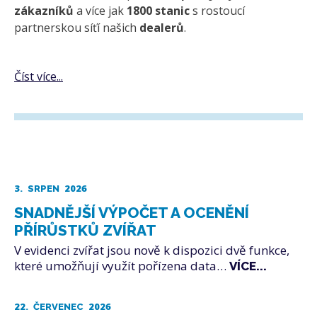
zákazníků
a více jak
1800 stanic
s rostoucí
partnerskou síťí našich
dealerů
.
Číst více...
3.
2026
SRPEN
SNADNĚJŠÍ VÝPOČET A OCENĚNÍ
PŘÍRŮSTKŮ ZVÍŘAT
V evidenci zvířat jsou nově k dispozici dvě funkce,
které umožňují využít pořízena data…
VÍCE...
22.
2026
ČERVENEC