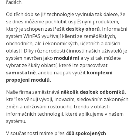
řadách.
Od těch dob se již technologie vyvinula tak dalece, že
se dnes můžeme pochlubit úspěšným produktem,
který je schopen zastřešit
desítky oborů
. Informační
systém WinFAS využívají klienti ze zemědělských,
obchodních, ale i ekonomických, účetních a dalších
oblastí. Díky různorodosti činností našich uživatelů je
systém navržen jako
modulární
a vy si tak můžete
vybrat ze škály oblastí, které lze zpracovávat
samostatně
, anebo naopak využít
komplexní
propojení modulů.
Naše firma zaměstnává
několik desítek odborníků
,
kteří se věnují vývoji, inovacím, sledováním zákonných
změn a udržování rostoucího trendu v oblasti
informačních technologií, které aplikujeme v našem
systému.
V současnosti máme přes
400 spokojených