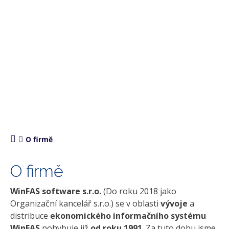
O firmě
O firmě
WinFAS software s.r.o.
(Do roku 2018 jako
Organizační kancelář s.r.o.) se v oblasti
vývoje
a
distribuce
ekonomického
informačního systému
WinFAS
pohybuje již
od roku 1991
. Za tuto dobu jsme