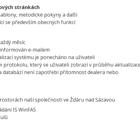
vých stránkách
šablony, metodické pokyny a další
jící se především obecných funkcí
aždý měsíc
k informován e-mailem
lizací systému je ponecháno na uživateli
protokolu, který se uživateli zobrazí v průběhu aktualizac
a databází není zapotřebí přítomnost dealera nebo
rostorách naší společnosti ve Žďáru nad Sázavou
ádání IS WinFAS
dulů