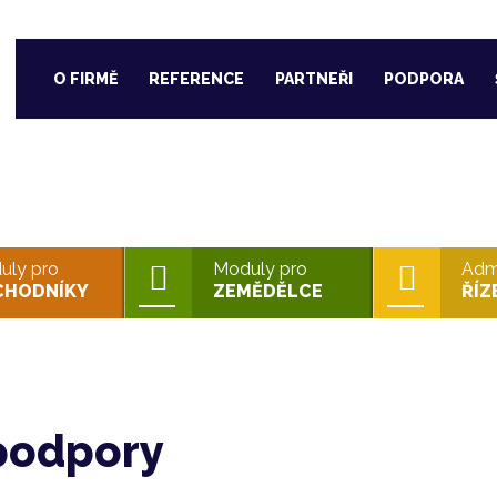
O FIRMĚ
REFERENCE
PARTNEŘI
PODPORA
PLATFORMA WINFAS
uly pro
Moduly pro
Admi
CHODNÍKY
ZEMĚDĚLCE
ŘÍZ
 podpory