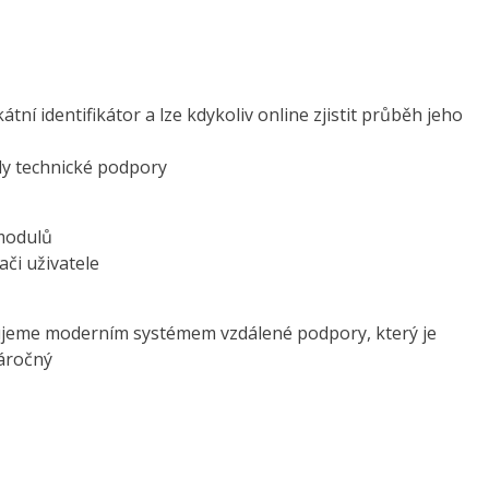
tní identifikátor a lze kdykoliv online zjistit průběh jeho
ly technické podpory
 modulů
či uživatele
ujeme moderním systémem vzdálené podpory, který je
náročný