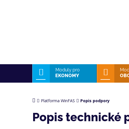
Moduly pro
Mod
EKONOMY
OB
Platforma WinFAS
Popis podpory
Popis technické