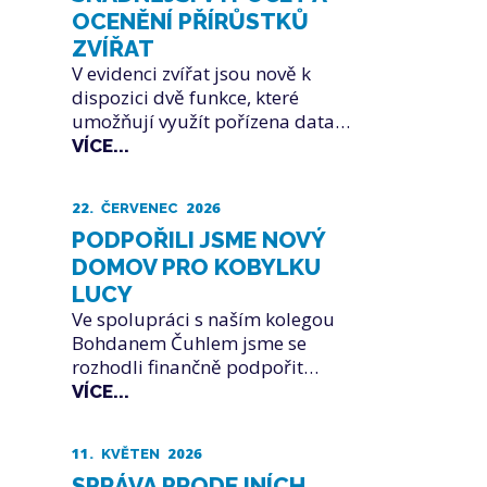
OCENĚNÍ PŘÍRŮSTKŮ
ZVÍŘAT
V evidenci zvířat jsou nově k
dispozici dvě funkce, které
umožňují využít pořízena data…
VÍCE...
22.
2026
ČERVENEC
PODPOŘILI JSME NOVÝ
DOMOV PRO KOBYLKU
LUCY
Ve spolupráci s naším kolegou
Bohdanem Čuhlem jsme se
rozhodli finančně podpořit…
VÍCE...
11.
2026
KVĚTEN
SPRÁVA PRODEJNÍCH