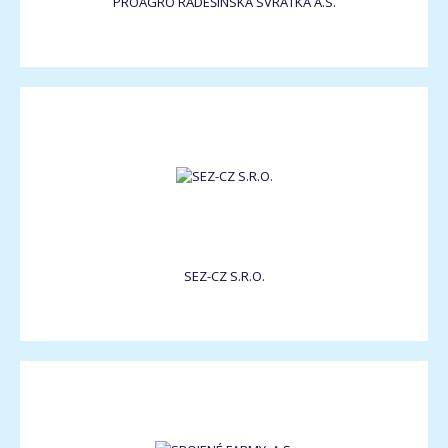
PROAGRO RADEŠÍNSKÁ SVRATKA A.S.
SEZ-CZ S.R.O.