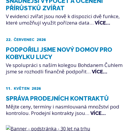
SNADNĚJŠÍ VÝPOČET A OCENĚNÍ
PŘÍRŮSTKŮ ZVÍŘAT
V evidenci zvířat jsou nově k dispozici dvě funkce,
které umožňují využít pořízena data…
VÍCE...
22.
2026
ČERVENEC
PODPOŘILI JSME NOVÝ DOMOV PRO
KOBYLKU LUCY
Ve spolupráci s naším kolegou Bohdanem Čuhlem
jsme se rozhodli finančně podpořit…
VÍCE...
11.
2026
KVĚTEN
SPRÁVA PRODEJNÍCH KONTRAKTŮ
Mějte ceny, termíny i nasmlouvaná množství pod
kontrolou. Prodejní kontrakty jsou…
VÍCE...