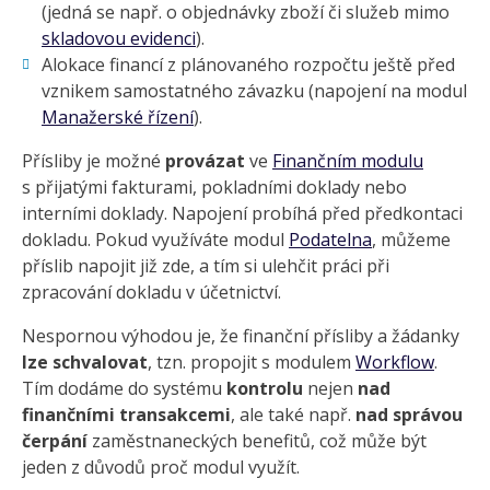
(jedná se např. o objednávky zboží či služeb mimo
skladovou evidenci
).
Alokace financí z plánovaného rozpočtu ještě před
vznikem samostatného závazku (napojení na modul
Manažerské řízení
).
Přísliby je možné
provázat
ve
Finančním modulu
s přijatými fakturami, pokladními doklady nebo
interními doklady. Napojení probíhá před předkontaci
dokladu. Pokud využíváte modul
Podatelna
, můžeme
příslib napojit již zde, a tím si ulehčit práci při
zpracování dokladu v účetnictví.
Nespornou výhodou je, že finanční přísliby a žádanky
lze schvalovat
, tzn. propojit s modulem
Workflow
.
Tím dodáme do systému
kontrolu
nejen
nad
finančními transakcemi
, ale také např.
nad správou
čerpání
zaměstnaneckých benefitů, což může být
jeden z důvodů proč modul využít.