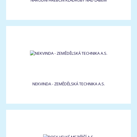
NÁRODNÍ HŘEBČÍN KLADRUBY NAD LABEM
NEKVINDA - ZEMĚDĚLSKÁ TECHNIKA A.S.