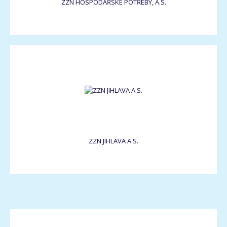
ZZN HOSPODÁŘSKÉ POTŘEBY, A.S.
ZZN JIHLAVA A.S.