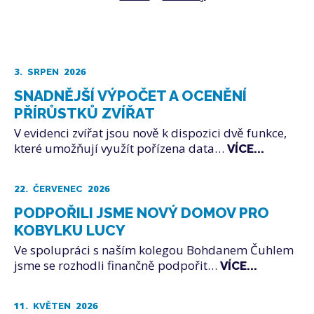
3.
2026
SRPEN
SNADNĚJŠÍ VÝPOČET A OCENĚNÍ
PŘÍRŮSTKŮ ZVÍŘAT
V evidenci zvířat jsou nově k dispozici dvě funkce,
které umožňují využít pořízena data…
VÍCE...
22.
2026
ČERVENEC
PODPOŘILI JSME NOVÝ DOMOV PRO
KOBYLKU LUCY
Ve spolupráci s naším kolegou Bohdanem Čuhlem
jsme se rozhodli finančně podpořit…
VÍCE...
11.
2026
KVĚTEN