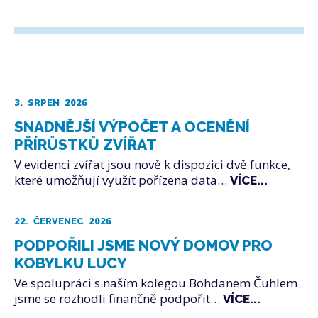
3.
2026
SRPEN
SNADNĚJŠÍ VÝPOČET A OCENĚNÍ
PŘÍRŮSTKŮ ZVÍŘAT
V evidenci zvířat jsou nově k dispozici dvě funkce,
které umožňují využít pořízena data…
VÍCE...
22.
2026
ČERVENEC
PODPOŘILI JSME NOVÝ DOMOV PRO
KOBYLKU LUCY
Ve spolupráci s naším kolegou Bohdanem Čuhlem
jsme se rozhodli finančně podpořit…
VÍCE...