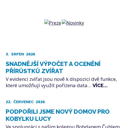
3.
2026
SRPEN
SNADNĚJŠÍ VÝPOČET A OCENĚNÍ
PŘÍRŮSTKŮ ZVÍŘAT
V evidenci zvířat jsou nově k dispozici dvě funkce,
které umožňují využít pořízena data…
VÍCE...
22.
2026
ČERVENEC
PODPOŘILI JSME NOVÝ DOMOV PRO
KOBYLKU LUCY
Ve spolupráci s naším kolegou Bohdanem Čuhlem