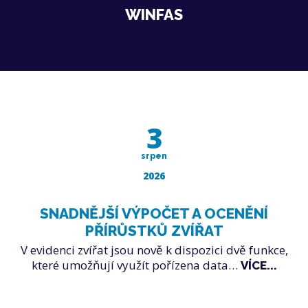
WINFAS
3
srpen
2026
SNADNĚJŠÍ VÝPOČET A OCENĚNÍ
PŘÍRŮSTKŮ ZVÍŘAT
V evidenci zvířat jsou nově k dispozici dvě funkce,
které umožňují využít pořízena data…
VÍCE...