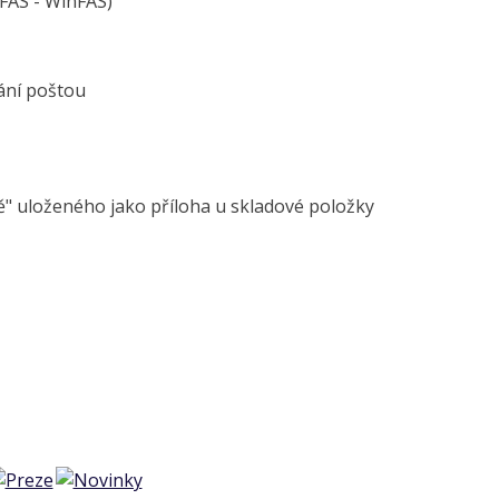
AS - WinFAS)
ání poštou
" uloženého jako příloha u skladové položky