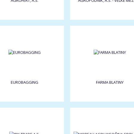
AGROFERT, A.S.
AGROPODNIK, A.S. - VELKÉ MEZI
EUROBAGGING
FARMA BLATINY