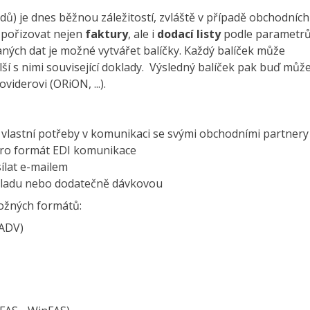
ů) je dnes běžnou záležitostí, zvláště v případě obchodních
 pořizovat nejen
faktury
, ale i
dodací listy
podle parametr
ných dat je možné vytvářet balíčky. Každý balíček může
í s nimi související doklady. Výsledný balíček pak buď můž
iderovi (ORiON, ...).
o vlastní potřeby v komunikaci se svými obchodními partnery
pro formát EDI komunikace
ílat e-mailem
okladu nebo dodatečně dávkovou
ožných formátů:
ADV)