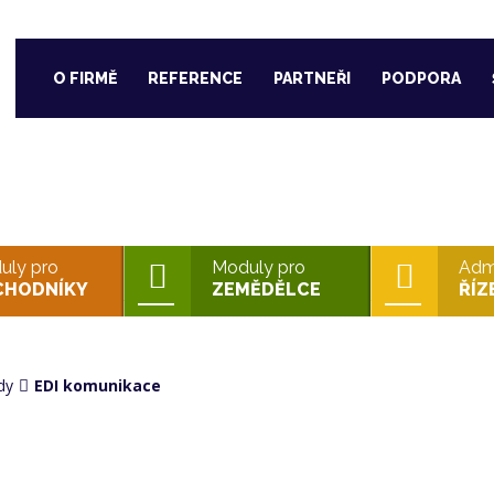
O FIRMĚ
REFERENCE
PARTNEŘI
PODPORA
PRO OBCHODNÍKY
uly pro
Moduly pro
Admi
CHODNÍKY
ZEMĚDĚLCE
ŘÍZ
dy
EDI komunikace