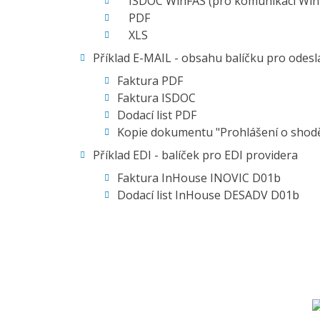
ISDOC WinFAS (pro komunikaci WinF
PDF
XLS
Příklad E-MAIL - obsahu balíčku pro odesl
Faktura PDF
Faktura ISDOC
Dodací list PDF
Kopie dokumentu "Prohlášení o shodě
Příklad EDI - balíček pro EDI providera
Faktura InHouse INOVIC D01b
Dodací list InHouse DESADV D01b