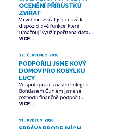
OCENĚNÍ PŘÍRŮSTKŮ
ZVÍŘAT
ů
V evidenci zvířat jsou nově k
dispozici dvě funkce, které
e
umožňují využít pořízena data…
VÍCE...
22.
2026
ČERVENEC
PODPOŘILI JSME NOVÝ
DOMOV PRO KOBYLKU
LUCY
Ve spolupráci s naším kolegou
Bohdanem Čuhlem jsme se
rozhodli finančně podpořit…
VÍCE...
11.
2026
KVĚTEN
SPRÁVA PRODEJNÍCH