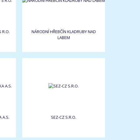
 R.O.
NÁRODNÍ HŘEBČÍN KLADRUBY NAD
LABEM
 A.S.
SEZ-CZ S.R.O.