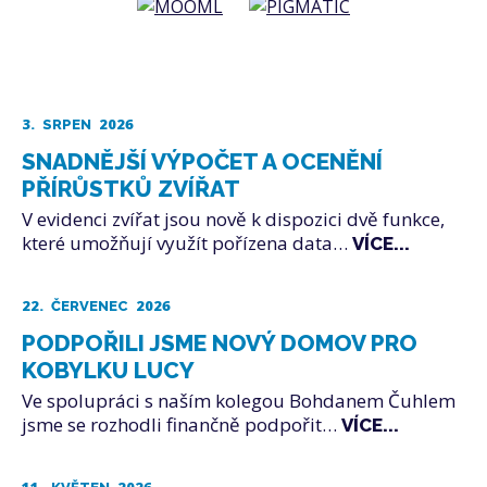
3.
2026
SRPEN
SNADNĚJŠÍ VÝPOČET A OCENĚNÍ
PŘÍRŮSTKŮ ZVÍŘAT
V evidenci zvířat jsou nově k dispozici dvě funkce,
které umožňují využít pořízena data…
VÍCE...
22.
2026
ČERVENEC
PODPOŘILI JSME NOVÝ DOMOV PRO
KOBYLKU LUCY
Ve spolupráci s naším kolegou Bohdanem Čuhlem
jsme se rozhodli finančně podpořit…
VÍCE...