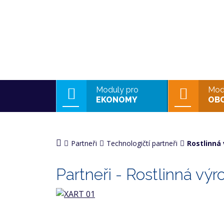
Moduly pro
Mod
EKONOMY
OB
Partneři
Technologičtí partneři
Rostlinná
Partneři - Rostlinná výr