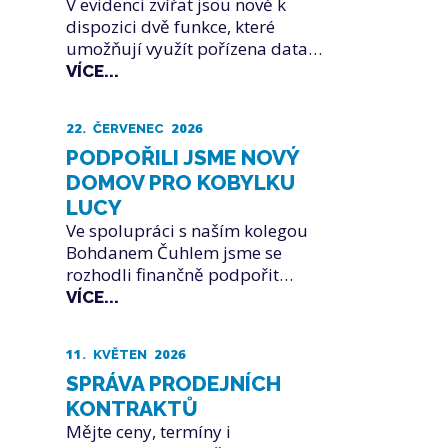
V evidenci zvířat jsou nově k
dispozici dvě funkce, které
umožňují využít pořízena data…
VÍCE...
22.
2026
ČERVENEC
PODPOŘILI JSME NOVÝ
DOMOV PRO KOBYLKU
LUCY
Ve spolupráci s naším kolegou
Bohdanem Čuhlem jsme se
rozhodli finančně podpořit…
VÍCE...
11.
2026
KVĚTEN
SPRÁVA PRODEJNÍCH
KONTRAKTŮ
Mějte ceny, termíny i