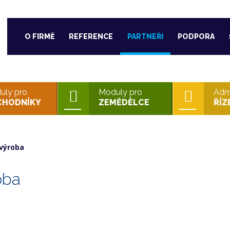
O FIRMĚ
REFERENCE
PARTNEŘI
PODPORA
uly pro
Moduly pro
Admi
CHODNÍKY
ZEMĚDĚLCE
ŘÍZ
 výroba
oba