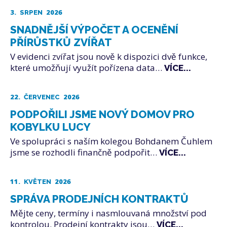
3.
2026
SRPEN
SNADNĚJŠÍ VÝPOČET A OCENĚNÍ
PŘÍRŮSTKŮ ZVÍŘAT
V evidenci zvířat jsou nově k dispozici dvě funkce,
které umožňují využít pořízena data…
VÍCE...
22.
2026
ČERVENEC
PODPOŘILI JSME NOVÝ DOMOV PRO
KOBYLKU LUCY
Ve spolupráci s naším kolegou Bohdanem Čuhlem
jsme se rozhodli finančně podpořit…
VÍCE...
11.
2026
KVĚTEN
SPRÁVA PRODEJNÍCH KONTRAKTŮ
Mějte ceny, termíny i nasmlouvaná množství pod
kontrolou. Prodejní kontrakty jsou…
VÍCE...